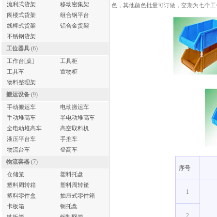
流利式货架
移动密集架
色，其他颜色批量可订做，交期为七个工作日。
阁楼式货架
组合钢平台
线棒式货架
铝合金货架
不锈钢货架
工位器具
(6)
工作台[桌]
工具柜
工具车
置物柜
物料整理架
搬运设备
(9)
手动搬运车
电动搬运车
手动堆高车
半电动堆高车
全电动堆高车
高空取料机
液压平台车
手推车
物流台车
登高车
物流容器
(7)
序号
仓储笼
塑料托盘
塑料周转箱
塑料周转筐
1
塑料零件盒
抽屉式零件箱
卡板箱
钢托盘
2