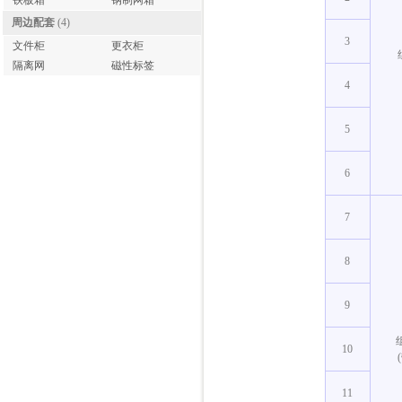
铁板箱
钢制网箱
周边配套
(4)
3
文件柜
更衣柜
隔离网
磁性标签
4
5
6
7
8
9
10
11