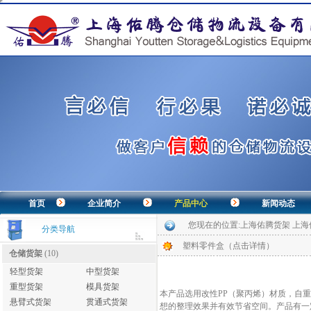
首页
企业简介
产品中心
新闻动态
您现在的位置:
上海佑腾货架 上
分类导航
塑料零件盒（点击详情）
仓储货架
(10)
轻型货架
中型货架
重型货架
模具货架
本产品选用改性PP（聚丙烯）材质，自
悬臂式货架
贯通式货架
想的整理效果并有效节省空间。产品有一