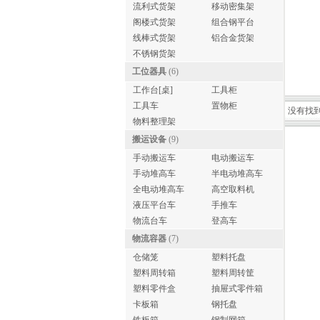
流利式货架
移动密集架
阁楼式货架
组合钢平台
线棒式货架
铝合金货架
不锈钢货架
工位器具
(6)
工作台[桌]
工具柜
工具车
置物柜
没有找
物料整理架
搬运设备
(9)
手动搬运车
电动搬运车
手动堆高车
半电动堆高车
全电动堆高车
高空取料机
液压平台车
手推车
物流台车
登高车
物流容器
(7)
仓储笼
塑料托盘
塑料周转箱
塑料周转筐
塑料零件盒
抽屉式零件箱
卡板箱
钢托盘