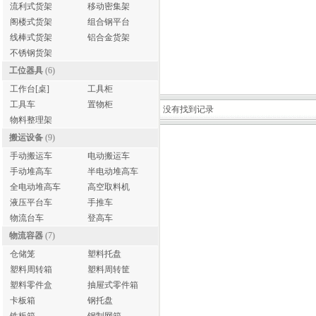
流利式货架
移动密集架
阁楼式货架
组合钢平台
线棒式货架
铝合金货架
不锈钢货架
工位器具
(6)
工作台[桌]
工具柜
工具车
置物柜
没有找到记录
物料整理架
搬运设备
(9)
手动搬运车
电动搬运车
手动堆高车
半电动堆高车
全电动堆高车
高空取料机
液压平台车
手推车
物流台车
登高车
物流容器
(7)
仓储笼
塑料托盘
塑料周转箱
塑料周转筐
塑料零件盒
抽屉式零件箱
卡板箱
钢托盘