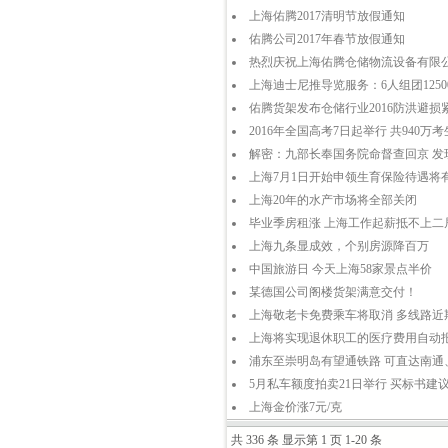
上海佑腾2017清明节放假通知
佑腾公司2017年春节放假通知
热烈庆祝上海佑腾仓储物流设备有限公
上海迪士尼推导览服务：6人组团1250
佑腾货架发布仓储行业2016防洪避损
2016年全国高考7日起举行 共940万
解密：九部长奉国务院命督查回京 发
上海7月1日开始申领生育保险待遇将
上海20年的水产市场将全部关闭
毕业季房租涨 上海工作起薪抵不上二
上海九条显成效，个别房源降百万
中国旅游日 今天上海58家景点半价
某德国公司阁楼货架满意交付！
上海敬老卡免费乘车将取消 多线路近
上海将实现退休职工的医疗费用自动
浦东至崇明岛有望通铁路 可直达南通
5月私车额度拍卖21日举行 买标书建
上海金价涨7元/克
共 336 条 显示第 1 页 1-20 条