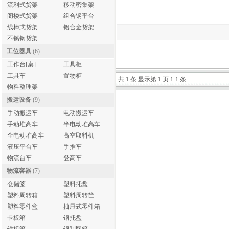
流利式货架
移动密集架
阁楼式货架
组合钢平台
线棒式货架
铝合金货架
不锈钢货架
工位器具
(6)
工作台[桌]
工具柜
工具车
置物柜
共 1 条 显示第 1 页 1-1 条
物料整理架
搬运设备
(9)
手动搬运车
电动搬运车
手动堆高车
半电动堆高车
全电动堆高车
高空取料机
液压平台车
手推车
物流台车
登高车
物流容器
(7)
仓储笼
塑料托盘
塑料周转箱
塑料周转筐
塑料零件盒
抽屉式零件箱
卡板箱
钢托盘