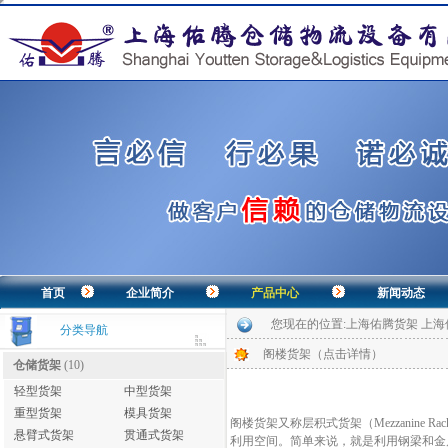
首页
企业简介
产品中心
新闻动态
您现在的位置:
上海佑腾货架 上
分类导航
阁楼货架（点击详情）
仓储货架
(10)
轻型货架
中型货架
重型货架
模具货架
阁楼货架又称层积式货架（Mezzanin
悬臂式货架
贯通式货架
利用空间。简单来说，就是利用钢梁和金