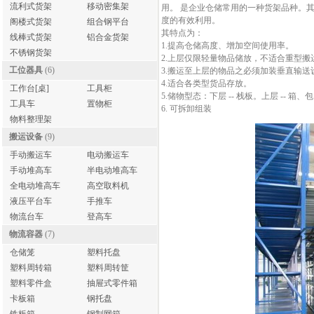
流利式货架
移动密集架
用。 是企业仓储常用的一种货架品种。
度的有效利用。
阁楼式货架
组合钢平台
其特点为：
线棒式货架
铝合金货架
1.提高仓储高度、增加空间使用率。
不锈钢货架
2.上层仅限轻量物品储放，不适合重型搬
工位器具
(6)
3.搬运至上层的物品之必须加装垂直输送
4.适合各类型货品存放。
工作台[桌]
工具柜
5.储物型态：下层 -- 栈板。上层 -- 箱
工具车
置物柜
6. 可拆卸组装
物料整理架
搬运设备
(9)
手动搬运车
电动搬运车
手动堆高车
半电动堆高车
全电动堆高车
高空取料机
液压平台车
手推车
物流台车
登高车
物流容器
(7)
仓储笼
塑料托盘
塑料周转箱
塑料周转筐
塑料零件盒
抽屉式零件箱
卡板箱
钢托盘