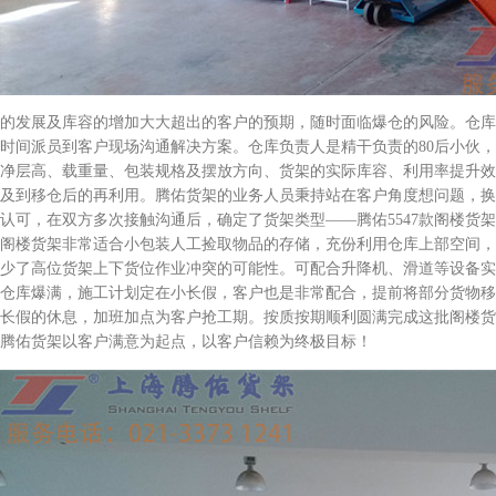
的发展及库容的增加大大超出的客户的预期，随时面临爆仓的风险。仓库
时间派员到客户现场沟通解决方案。仓库负责人是精干负责的80后小伙
净层高、载重量、包装规格及摆放方向、货架的实际库容、利用率提升效
及到移仓后的再利用。腾佑货架的业务人员秉持站在客户角度想问题，换
认可，在双方多次接触沟通后，确定了货架类型——腾佑5547款阁楼货
阁楼货架非常适合小包装人工捡取物品的存储，充份利用仓库上部空间，
少了高位货架上下货位作业冲突的可能性。可配合升降机、滑道等设备实
仓库爆满，施工计划定在小长假，客户也是非常配合，提前将部分货物移
长假的休息，加班加点为客户抢工期。按质按期顺利圆满完成这批阁楼货
腾佑货架以客户满意为起点，以客户信赖为终极目标！