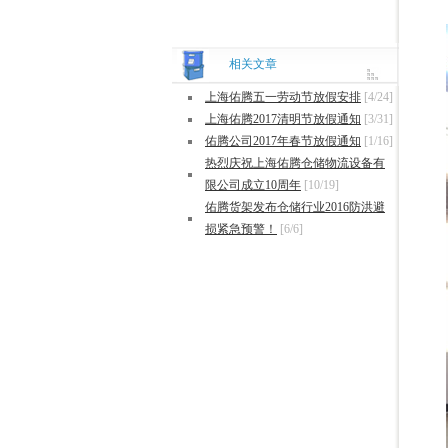
相关文章
上海佑腾五一劳动节放假安排
[4/24]
上海佑腾2017清明节放假通知
[3/31]
佑腾公司2017年春节放假通知
[1/16]
热烈庆祝上海佑腾仓储物流设备有
限公司成立10周年
[10/19]
佑腾货架发布仓储行业2016防洪避
损紧急预警！
[6/6]