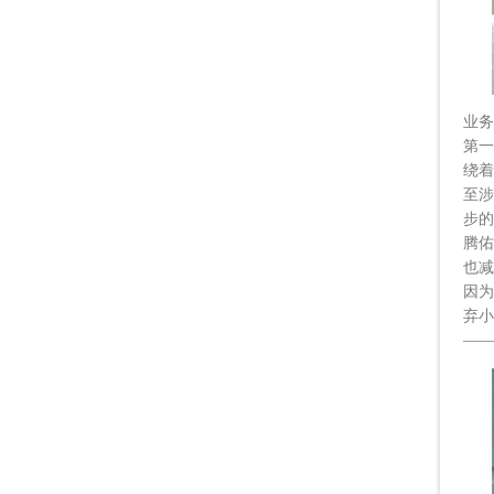
业务
第一
绕着
至涉
步的
腾佑
也减
因为
弃小
——