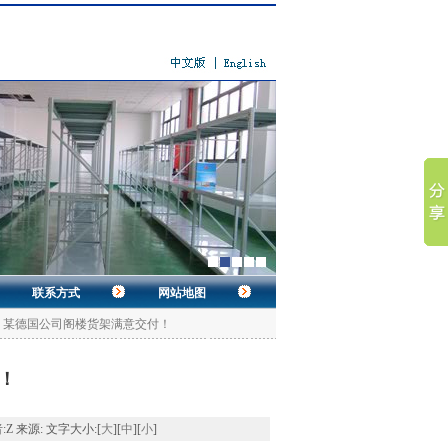
联系方式
网站地图
> 某德国公司阁楼货架满意交付！
！
Z 来源: 文字大小:[
大
][
中
][
小
]