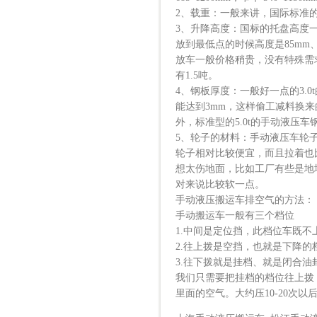
2、载重：一般来讲，国际标准的有2.0
3、升降高度：国标的托盘高度
放到最低点的时候高度是85mm
放车一般价格稍贵，没有特殊需
有1.5吨。
4、钢板厚度：一般好一点的3.
能达到3mm，这样偷工减料换
外，标准型的5.0t的手动液压
5、轮子的材料：手动液压车轮
轮子相对比较便宜，而且拉着也
想太伤地面，比如工厂有些是地
对来说比较软一点。
手动液压搬运车排空气的方法：
手动搬运车一般有三个档位
1.中间是定位挡，此档位车既不
2.往上拨是空挡，也就是下降的
3.往下拨就是挂档、就是闭合油
我们只需要把挂档的档位往上拨
里面的空气。大约压10-20次