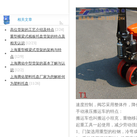
相关文章
高位货架的工艺介绍及特点
[2/24]
重型横梁式栈板托盘货架的特点及
相关认识
[12/23]
上海重型横梁式货架的架构与特
点
[12/9]
上海腾佑中型货架的基本了解与认
识
[12/2]
上海腾佑塑料托盘厂家为您解析何
为塑料托盘
[11/26]
速度控制，阀芯采用整体件，降
手动液压搬运车的特点：
搬运车也叫搬运小坦克，重物移
起重工具一起使用，减少劳动强
1、门架选用重型的柱钢，冷弯